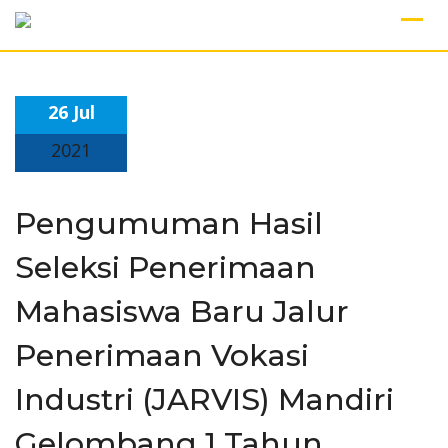
Skip
to
content
26 Jul
2021
Pengumuman Hasil
Seleksi Penerimaan
Mahasiswa Baru Jalur
Penerimaan Vokasi
Industri (JARVIS) Mandiri
Gelombang 1 Tahun