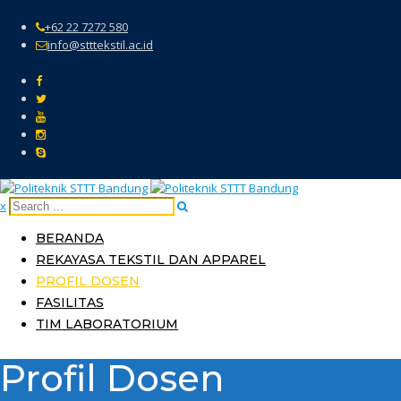
Skip
to
+62 22 7272 580
content
info@stttekstil.ac.id
x
BERANDA
REKAYASA TEKSTIL DAN APPAREL
PROFIL DOSEN
FASILITAS
TIM LABORATORIUM
Profil Dosen