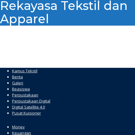
Rekayasa Tekstil dan
Apparel
Kamus Tekstil
Berita
Galeri
Beasiswa
Perpustakaan
Perpustakaan Digital
Digital Satellite 4.0
Pusat Kuisioner
hacklink
Monev
Keuangan