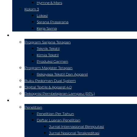
Hymne & Mars
Kolom 3
Lokasi
Sarana Prasarana
Kerja Sama
PENDIDIKAN
Program Sarjana Terapan
Teknik Tekstil
Kimia Tekstil
Produksi Garmen
Program Magister Terapan
Rekayasa Tekstil Dan Apparel
Buku Pedoman Dual System
Digital Textile & Apparel 4.0
Rekognisi Pembelajaran Lampau (RPL)
PENELITIAN & PKM
Penelitian
Penelitian Per Tahun
Daftar Luaran Penelitian
Jurnal Internasional Bereputasi
Jurnal Nasional Terakreditasi