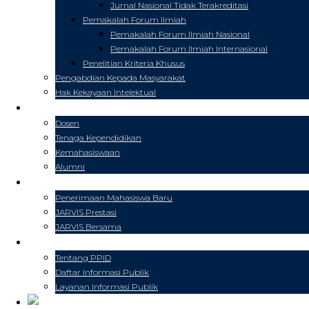
Jurnal Nasional Tidak Terakreditasi
Pemakalah Forum Ilmiah
Pemakalah Forum Ilmiah Nasional
Pemakalah Forum Ilmiah Internasional
Penelitian Kriteria Khusus
Pengabdian Kepada Masyarakat
Hak Kekayaan Intelektual
CIVITAS
Dosen
Tenaga Kependidikan
Kemahasiswaan
Alumni
PENDAFTARAN
Penerimaan Mahasiswa Baru
JARVIS Prestasi
JARVIS Bersama
PPID
Tentang PPID
Daftar Informasi Publik
Layanan Informasi Publik