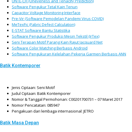
UNTE-CH (Uneveness and Tenacity Prediction)
Software Pengukur Tetal Kain Tenun
Capacitor Voltage Monitoring Interface
Pre-Vir (Software Pemodelan Pandemi Virus COVID)
MeTexFic (Fabric Defect Calculation)
E-STAT Software Bantu Statistika
Software Pengukur Produksi Mesin Tekstil (IrTex)
Seni Terapan Motif Parang Kain Rajut Jacquard Net
Software Color Matching Berbasis Android
Software Pengukuran Kelelahan Pekerja Garmen Berbasis ANN
Batik Kontemporer
Jenis Ciptaan: Seni Motif
Judul Ciptaan: Batik Kontemporer
Nomor & Tanggal Permohonan: C00201700731 – 07 Maret 2017
Nomor Pencatatan: 085947
Pengakuan dari lembaga internasional: JETRO
Batik Masa Depan