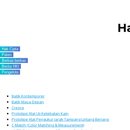
H
Hak Cipta
Paten
Berkas-berkas
Berita HKI
Pengelola
Batik Kontemporer
Batik Masa Depan
Creora
Prototipe Alat Uji Ketebalan Kain
Prototipe Alat Pengukur Jarak Tampang Lintang Benang
C-Match (Color Matching & Measurement)