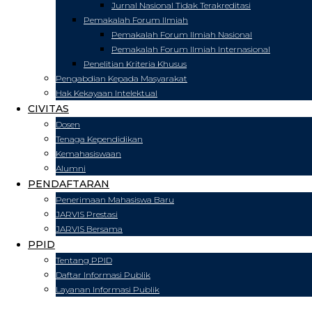
Jurnal Nasional Tidak Terakreditasi
Pemakalah Forum Ilmiah
Pemakalah Forum Ilmiah Nasional
Pemakalah Forum Ilmiah Internasional
Penelitian Kriteria Khusus
Pengabdian Kepada Masyarakat
Hak Kekayaan Intelektual
CIVITAS
Dosen
Tenaga Kependidikan
Kemahasiswaan
Alumni
PENDAFTARAN
Penerimaan Mahasiswa Baru
JARVIS Prestasi
JARVIS Bersama
PPID
Tentang PPID
Daftar Informasi Publik
Layanan Informasi Publik