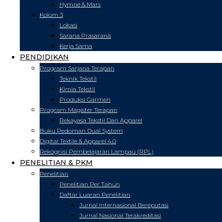
Hymne & Mars
Kolom 3
Lokasi
Sarana Prasarana
Kerja Sama
PENDIDIKAN
Program Sarjana Terapan
Teknik Tekstil
Kimia Tekstil
Produksi Garmen
Program Magister Terapan
Rekayasa Tekstil Dan Apparel
Buku Pedoman Dual System
Digital Textile & Apparel 4.0
Rekognisi Pembelajaran Lampau (RPL)
PENELITIAN & PKM
Penelitian
Penelitian Per Tahun
Daftar Luaran Penelitian
Jurnal Internasional Bereputasi
Jurnal Nasional Terakreditasi