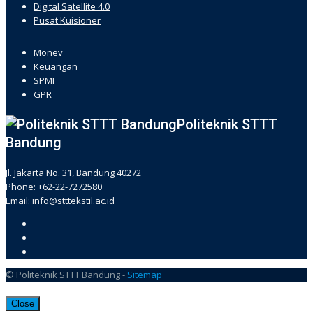
Digital Satellite 4.0
Pusat Kuisioner
hacklink
Monev
Keuangan
SPMI
GPR
Politeknik STTT
Bandung
Jl. Jakarta No. 31, Bandung 40272
Phone: +62-22-7272580
Email: info@stttekstil.ac.id
© Politeknik STTT Bandung -
Sitemap
Close