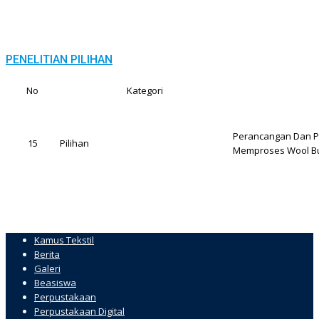
PENELITIAN PILIHAN
No
Kategori
Perancangan Dan Pe
15
Pilihan
Memproses Wool B
Kamus Tekstil
Berita
Galeri
Beasiswa
Perpustakaan
Perpustakaan Digital