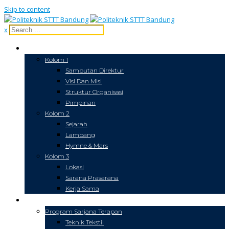
Skip to content
x
PROFIL
Kolom 1
Sambutan Direktur
Visi Dan Misi
Struktur Organisasi
Pimpinan
Kolom 2
Sejarah
Lambang
Hymne & Mars
Kolom 3
Lokasi
Sarana Prasarana
Kerja Sama
PENDIDIKAN
Program Sarjana Terapan
Teknik Tekstil