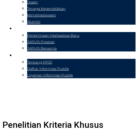
Dosen
Tenaga Kependidikan
Kemahasiswaan
Alumni
PENDAFTARAN
Penerimaan Mahasiswa Baru
JARVIS Prestasi
JARVIS Bersama
PPID
Tentang PPID
Daftar Informasi Publik
Layanan Informasi Publik
Penelitian Kriteria Khusus