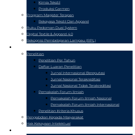
Kimia Tekstil
Produksi Garmen
Program Magister Terapan
Rekayasa Tekstil Dan Apparel
Buku Pedoman Dual System
Digital Textile & Apparel 4.0
Rekognisi Pembelajaran Lampau (RPL)
PENELITIAN & PKM
Penelitian
Penelitian Per Tahun
Daftar Luaran Penelitian
Jurnal Internasional Bereputasi
Jurnal Nasional Terakreditasi
Jurnal Nasional Tidak Terakreditasi
Pemakalah Forum Ilmiah
Pemakalah Forum Ilmiah Nasional
Pemakalah Forum Ilmiah Internasional
Penelitian Kriteria Khusus
Pengabdian Kepada Masyarakat
Hak Kekayaan Intelektual
CIVITAS