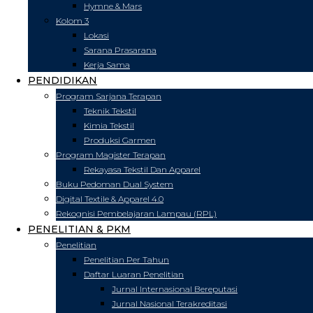
Hymne & Mars
Kolom 3
Lokasi
Sarana Prasarana
Kerja Sama
PENDIDIKAN
Program Sarjana Terapan
Teknik Tekstil
Kimia Tekstil
Produksi Garmen
Program Magister Terapan
Rekayasa Tekstil Dan Apparel
Buku Pedoman Dual System
Digital Textile & Apparel 4.0
Rekognisi Pembelajaran Lampau (RPL)
PENELITIAN & PKM
Penelitian
Penelitian Per Tahun
Daftar Luaran Penelitian
Jurnal Internasional Bereputasi
Jurnal Nasional Terakreditasi