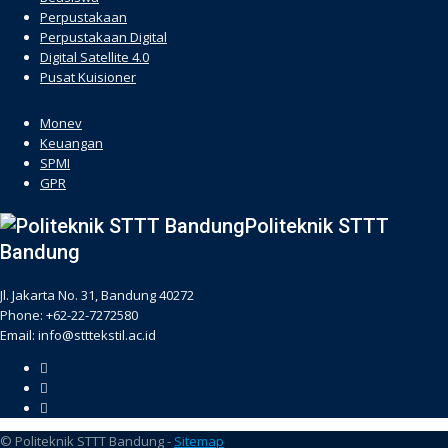
Perpustakaan
Perpustakaan Digital
Digital Satellite 4.0
Pusat Kuisioner
hacklink
Monev
Keuangan
SPMI
GPR
Politeknik STTT
Bandung
Jl. Jakarta No. 31, Bandung 40272
Phone: +62-22-7272580
Email: info@stttekstil.ac.id
© Politeknik STTT Bandung -
Sitemap