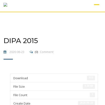
Skip
to
content
DIPA 2015
2020-06-23
(0)
Comment
Download
532
File Size
0.00 KB
File Count
1
Create Date
2020-06-23