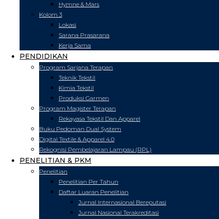
Hymne & Mars
Kolom 3
Lokasi
Sarana Prasarana
Kerja Sama
PENDIDIKAN
Program Sarjana Terapan
Teknik Tekstil
Kimia Tekstil
Produksi Garmen
Program Magister Terapan
Rekayasa Tekstil Dan Apparel
Buku Pedoman Dual System
Digital Textile & Apparel 4.0
Rekognisi Pembelajaran Lampau (RPL)
PENELITIAN & PKM
Penelitian
Penelitian Per Tahun
Daftar Luaran Penelitian
Jurnal Internasional Bereputasi
Jurnal Nasional Terakreditasi