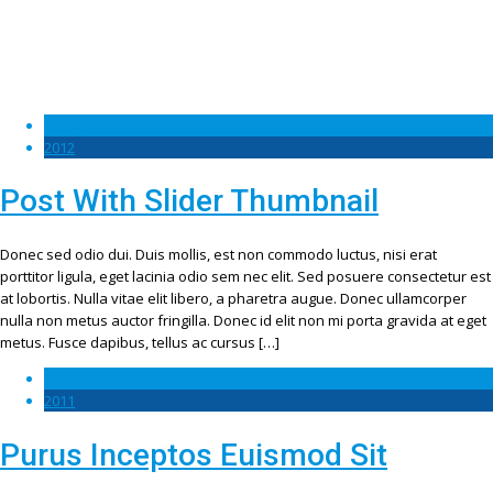
06 Jan
2012
Post With Slider Thumbnail
Donec sed odio dui. Duis mollis, est non commodo luctus, nisi erat
porttitor ligula, eget lacinia odio sem nec elit. Sed posuere consectetur est
at lobortis. Nulla vitae elit libero, a pharetra augue. Donec ullamcorper
nulla non metus auctor fringilla. Donec id elit non mi porta gravida at eget
metus. Fusce dapibus, tellus ac cursus […]
03 Agu
2011
Purus Inceptos Euismod Sit