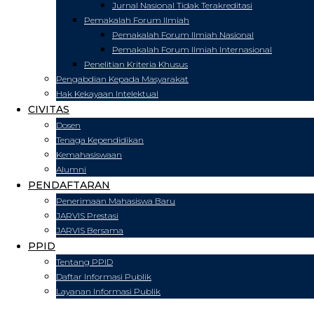
Jurnal Nasional Tidak Terakreditasi
Pemakalah Forum Ilmiah
Pemakalah Forum Ilmiah Nasional
Pemakalah Forum Ilmiah Internasional
Penelitian Kriteria Khusus
Pengabdian Kepada Masyarakat
Hak Kekayaan Intelektual
CIVITAS
Dosen
Tenaga Kependidikan
Kemahasiswaan
Alumni
PENDAFTARAN
Penerimaan Mahasiswa Baru
JARVIS Prestasi
JARVIS Bersama
PPID
Tentang PPID
Daftar Informasi Publik
Layanan Informasi Publik