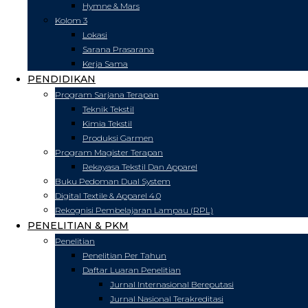
Hymne & Mars
Kolom 3
Lokasi
Sarana Prasarana
Kerja Sama
PENDIDIKAN
Program Sarjana Terapan
Teknik Tekstil
Kimia Tekstil
Produksi Garmen
Program Magister Terapan
Rekayasa Tekstil Dan Apparel
Buku Pedoman Dual System
Digital Textile & Apparel 4.0
Rekognisi Pembelajaran Lampau (RPL)
PENELITIAN & PKM
Penelitian
Penelitian Per Tahun
Daftar Luaran Penelitian
Jurnal Internasional Bereputasi
Jurnal Nasional Terakreditasi