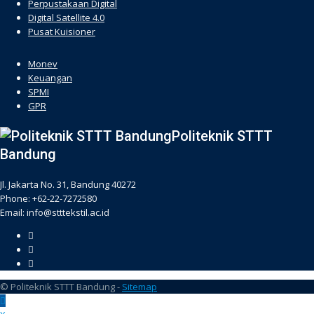
Perpustakaan Digital
Digital Satellite 4.0
Pusat Kuisioner
hacklink
Monev
Keuangan
SPMI
GPR
Politeknik STTT
Bandung
Jl. Jakarta No. 31, Bandung 40272
Phone: +62-22-7272580
Email: info@stttekstil.ac.id
© Politeknik STTT Bandung -
Sitemap