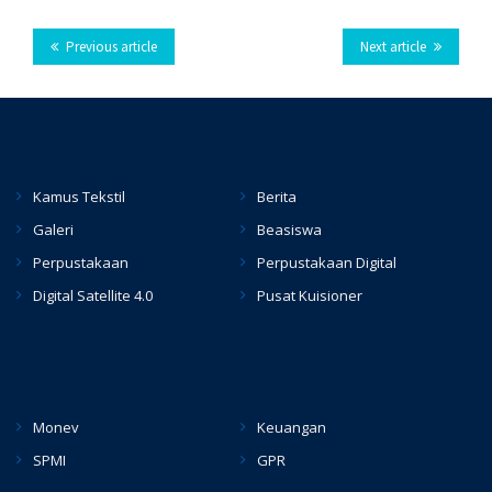
Previous article
Next article
Kamus Tekstil
Berita
Galeri
Beasiswa
Perpustakaan
Perpustakaan Digital
Digital Satellite 4.0
Pusat Kuisioner
hacklink
Monev
Keuangan
SPMI
GPR