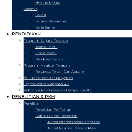
Hymne & Mars
Kolom 3
Lokasi
Sarana Prasarana
Kerja Sama
PENDIDIKAN
Program Sarjana Terapan
Teknik Tekstil
Kimia Tekstil
Produksi Garmen
Program Magister Terapan
Rekayasa Tekstil Dan Apparel
Buku Pedoman Dual System
Digital Textile & Apparel 4.0
Rekognisi Pembelajaran Lampau (RPL)
PENELITIAN & PKM
Penelitian
Penelitian Per Tahun
Daftar Luaran Penelitian
Jurnal Internasional Bereputasi
Jurnal Nasional Terakreditasi