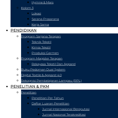
Hymne & Mars
Kolom 3
Lokasi
Sarana Prasarana
Kerja Sama
PENDIDIKAN
Program Sarjana Terapan
Teknik Tekstil
Kimia Tekstil
Produksi Garmen
Program Magister Terapan
Rekayasa Tekstil Dan Apparel
Buku Pedoman Dual System
Digital Textile & Apparel 4.0
Rekognisi Pembelajaran Lampau (RPL)
PENELITIAN & PKM
Penelitian
Penelitian Per Tahun
Daftar Luaran Penelitian
Jurnal Internasional Bereputasi
Jurnal Nasional Terakreditasi