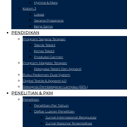
Hymne & Mars
Kolom 3
Lokasi
Sarana Prasarana
Kerja Sama
PENDIDIKAN
Program Sarjana Terapan
Teknik Tekstil
Kimia Tekstil
Produksi Garmen
Program Magister Terapan
Rekayasa Tekstil Dan Apparel
Buku Pedoman Dual System
Digital Textile & Apparel 4.0
Rekognisi Pembelajaran Lampau (RPL)
PENELITIAN & PKM
Penelitian
Penelitian Per Tahun
Daftar Luaran Penelitian
Jurnal Internasional Bereputasi
Jurnal Nasional Terakreditasi