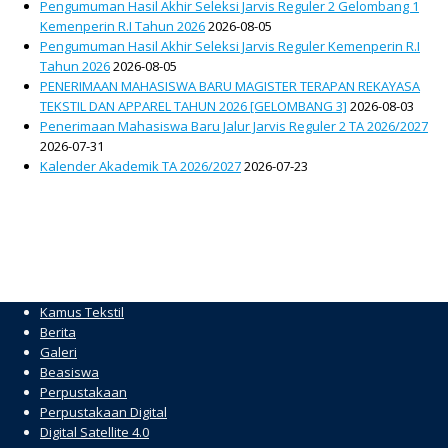
Pengumuman Hasil Akhir Seleksi Jarvis Reguler 2 Gelombang 1
Kemenperin R.I Tahun 2026
2026-08-05
Pengumuman Hasil Akhir Seleksi Jarvis Reguler Kemenperin R.I
Tahun 2026
2026-08-05
PENERIMAAN MAHASISWA BARU MAGISTER TERAPAN REKAYASA
TEKSTIL DAN APPAREL TAHUN 2026 [GELOMBANG 3]
2026-08-03
Penerimaan Mahasiswa Baru Jalur Jarvis Reguler 2 TA 2026/2027
2026-07-31
Kalender Akademik TA 2026/2027
2026-07-23
Kamus Tekstil
Berita
Galeri
Beasiswa
Perpustakaan
Perpustakaan Digital
Digital Satellite 4.0