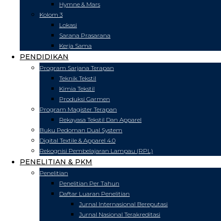
Hymne & Mars
Kolom 3
Lokasi
Sarana Prasarana
Kerja Sama
PENDIDIKAN
Program Sarjana Terapan
Teknik Tekstil
Kimia Tekstil
Produksi Garmen
Program Magister Terapan
Rekayasa Tekstil Dan Apparel
Buku Pedoman Dual System
Digital Textile & Apparel 4.0
Rekognisi Pembelajaran Lampau (RPL)
PENELITIAN & PKM
Penelitian
Penelitian Per Tahun
Daftar Luaran Penelitian
Jurnal Internasional Bereputasi
Jurnal Nasional Terakreditasi