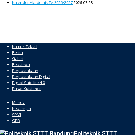
Kalender Akademik TA 2026/2027
2026-07-23
Kamus Tekstil
Berita
Galeri
Beasiswa
Perpustakaan
Perpustakaan Digital
Digital Satellite 4.0
Pusat Kuisioner
hacklink
Monev
Keuangan
SPMI
GPR
Politeknik STTT