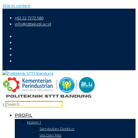
Skip to content
+62 22 7272 580
info@stttekstil.ac.id
x
PROFIL
Kolom 1
Sambutan Direktur
Visi Dan Misi