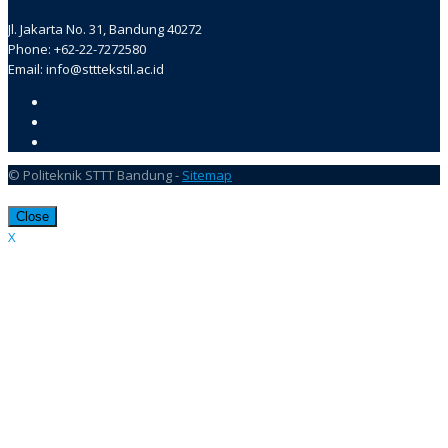
Jl. Jakarta No. 31, Bandung 40272
Phone: +62-22-7272580
Email: info@stttekstil.ac.id
© Politeknik STTT Bandung -
Sitemap
Close
X