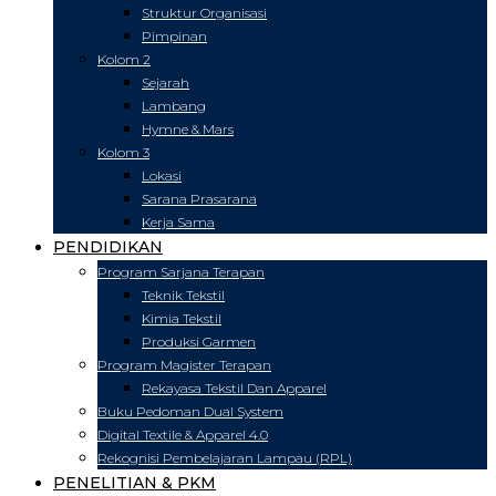
Struktur Organisasi
Pimpinan
Kolom 2
Sejarah
Lambang
Hymne & Mars
Kolom 3
Lokasi
Sarana Prasarana
Kerja Sama
PENDIDIKAN
Program Sarjana Terapan
Teknik Tekstil
Kimia Tekstil
Produksi Garmen
Program Magister Terapan
Rekayasa Tekstil Dan Apparel
Buku Pedoman Dual System
Digital Textile & Apparel 4.0
Rekognisi Pembelajaran Lampau (RPL)
PENELITIAN & PKM