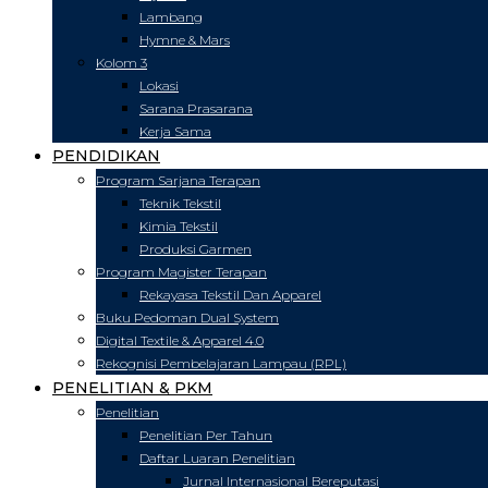
Lambang
Hymne & Mars
Kolom 3
Lokasi
Sarana Prasarana
Kerja Sama
PENDIDIKAN
Program Sarjana Terapan
Teknik Tekstil
Kimia Tekstil
Produksi Garmen
Program Magister Terapan
Rekayasa Tekstil Dan Apparel
Buku Pedoman Dual System
Digital Textile & Apparel 4.0
Rekognisi Pembelajaran Lampau (RPL)
PENELITIAN & PKM
Penelitian
Penelitian Per Tahun
Daftar Luaran Penelitian
Jurnal Internasional Bereputasi