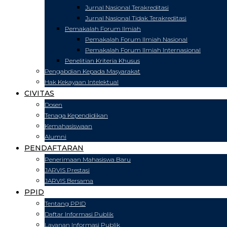
Jurnal Nasional Terakreditasi
Jurnal Nasional Tidak Terakreditasi
Pemakalah Forum Ilmiah
Pemakalah Forum Ilmiah Nasional
Pemakalah Forum Ilmiah Internasional
Penelitian Kriteria Khusus
Pengabdian Kepada Masyarakat
Hak Kekayaan Intelektual
CIVITAS
Dosen
Tenaga Kependidikan
Kemahasiswaan
Alumni
PENDAFTARAN
Penerimaan Mahasiswa Baru
JARVIS Prestasi
JARVIS Bersama
PPID
Tentang PPID
Daftar Informasi Publik
Layanan Informasi Publik