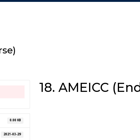
rse)
18. AMEICC (En
0.00 KB
2021-03-29