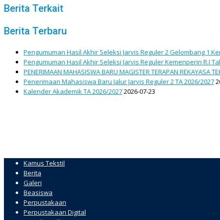
Berita Terkait
Berita Terbaru
Pengumuman Hasil Akhir Seleksi Jarvis Reguler 2 Gelombang 1 Ke
Pengumuman Hasil Akhir Seleksi Jarvis Reguler Kemenperin R.I T
PENERIMAAN MAHASISWA BARU MAGISTER TERAPAN REKAYASA TEK
Penerimaan Mahasiswa Baru Jalur Jarvis Reguler 2 TA 2026/2027
2
Kalender Akademik TA 2026/2027
2026-07-23
Kamus Tekstil
Berita
Galeri
Beasiswa
Perpustakaan
Perpustakaan Digital