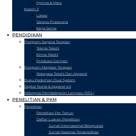
Hymne & Mars
Kolom 3
Lokasi
Sarana Prasarana
Kerja Sama
PENDIDIKAN
Program Sarjana Terapan
Teknik Tekstil
Kimia Tekstil
Produksi Garmen
Program Magister Terapan
Rekayasa Tekstil Dan Apparel
Buku Pedoman Dual System
Digital Textile & Apparel 4.0
Rekognisi Pembelajaran Lampau (RPL)
PENELITIAN & PKM
Penelitian
Penelitian Per Tahun
Daftar Luaran Penelitian
Jurnal Internasional Bereputasi
Jurnal Nasional Terakreditasi