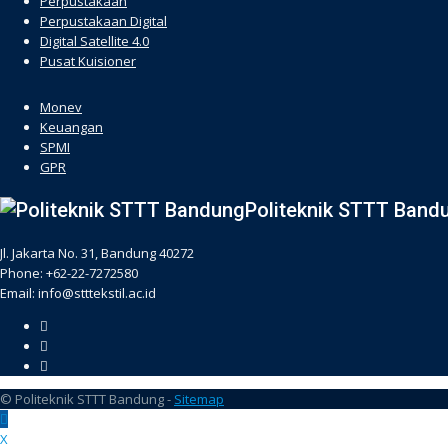
Perpustakaan
Perpustakaan Digital
Digital Satellite 4.0
Pusat Kuisioner
hacklink
Monev
Keuangan
SPMI
GPR
Politeknik STTT Band
Jl. Jakarta No. 31, Bandung 40272
Phone: +62-22-7272580
Email: info@stttekstil.ac.id
© Politeknik STTT Bandung -
Sitemap
X