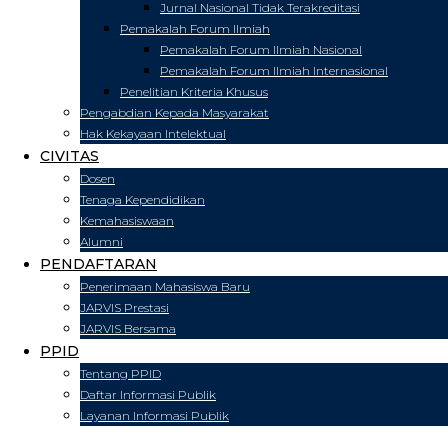
Jurnal Nasional Tidak Terakreditasi
Pemakalah Forum Ilmiah
Pemakalah Forum Ilmiah Nasional
Pemakalah Forum Ilmiah Internasional
Penelitian Kriteria Khusus
Pengabdian Kepada Masyarakat
Hak Kekayaan Intelektual
CIVITAS
Dosen
Tenaga Kependidikan
Kemahasiswaan
Alumni
PENDAFTARAN
Penerimaan Mahasiswa Baru
JARVIS Prestasi
JARVIS Bersama
PPID
Tentang PPID
Daftar Informasi Publik
Layanan Informasi Publik