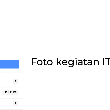
Foto kegiatan I
8
401.91 KB
1