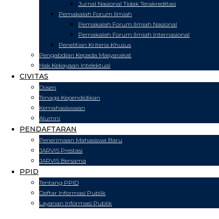
Jurnal Nasional Tidak Terakreditasi
Pemakalah Forum Ilmiah
Pemakalah Forum Ilmiah Nasional
Pemakalah Forum Ilmiah Internasional
Penelitian Kriteria Khusus
Pengabdian Kepada Masyarakat
Hak Kekayaan Intelektual
CIVITAS
Dosen
Tenaga Kependidikan
Kemahasiswaan
Alumni
PENDAFTARAN
Penerimaan Mahasiswa Baru
JARVIS Prestasi
JARVIS Bersama
PPID
Tentang PPID
Daftar Informasi Publik
Layanan Informasi Publik