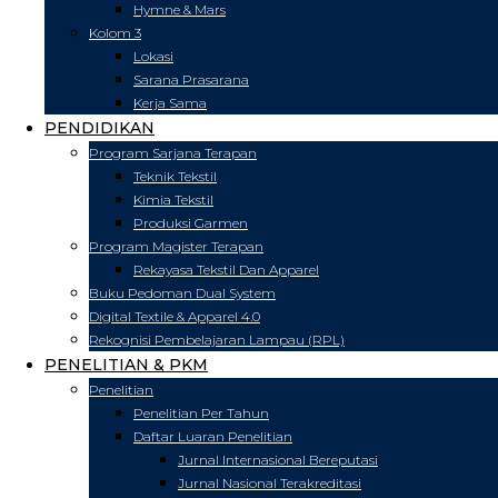
Hymne & Mars
Kolom 3
Lokasi
Sarana Prasarana
Kerja Sama
PENDIDIKAN
Program Sarjana Terapan
Teknik Tekstil
Kimia Tekstil
Produksi Garmen
Program Magister Terapan
Rekayasa Tekstil Dan Apparel
Buku Pedoman Dual System
Digital Textile & Apparel 4.0
Rekognisi Pembelajaran Lampau (RPL)
PENELITIAN & PKM
Penelitian
Penelitian Per Tahun
Daftar Luaran Penelitian
Jurnal Internasional Bereputasi
Jurnal Nasional Terakreditasi