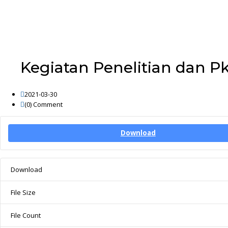
Kegiatan Penelitian dan 
2021-03-30
(0)
Comment
Download
Download
File Size
File Count