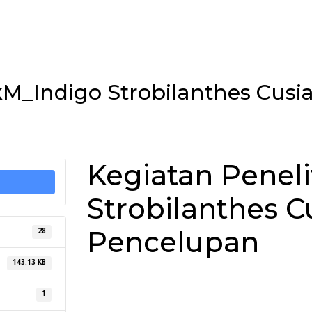
PkM_Indigo Strobilanthes Cus
Kegiatan Penel
Strobilanthes 
Pencelupan
28
143.13 KB
1