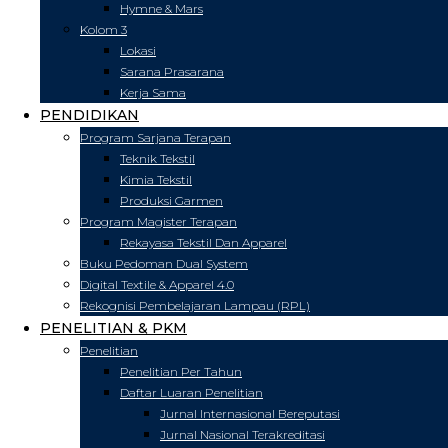
Hymne & Mars
Kolom 3
Lokasi
Sarana Prasarana
Kerja Sama
PENDIDIKAN
Program Sarjana Terapan
Teknik Tekstil
Kimia Tekstil
Produksi Garmen
Program Magister Terapan
Rekayasa Tekstil Dan Apparel
Buku Pedoman Dual System
Digital Textile & Apparel 4.0
Rekognisi Pembelajaran Lampau (RPL)
PENELITIAN & PKM
Penelitian
Penelitian Per Tahun
Daftar Luaran Penelitian
Jurnal Internasional Bereputasi
Jurnal Nasional Terakreditasi