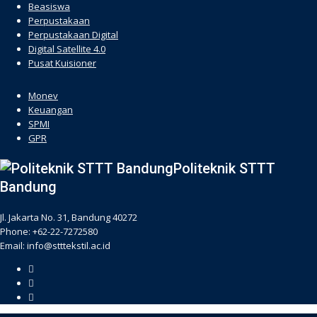
Beasiswa
Perpustakaan
Perpustakaan Digital
Digital Satellite 4.0
Pusat Kuisioner
hacklink
Monev
Keuangan
SPMI
GPR
Politeknik STTT
Bandung
Jl. Jakarta No. 31, Bandung 40272
Phone: +62-22-7272580
Email: info@stttekstil.ac.id