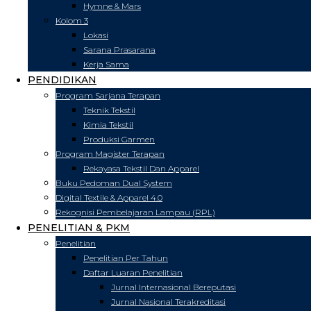
Hymne & Mars
Kolom 3
Lokasi
Sarana Prasarana
Kerja Sama
PENDIDIKAN
Program Sarjana Terapan
Teknik Tekstil
Kimia Tekstil
Produksi Garmen
Program Magister Terapan
Rekayasa Tekstil Dan Apparel
Buku Pedoman Dual System
Digital Textile & Apparel 4.0
Rekognisi Pembelajaran Lampau (RPL)
PENELITIAN & PKM
Penelitian
Penelitian Per Tahun
Daftar Luaran Penelitian
Jurnal Internasional Bereputasi
Jurnal Nasional Terakreditasi