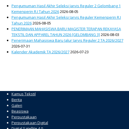
Pengumuman Hasil Akhir Seleksi Jarvis Reguler 2 Gelombang 1
Kemenperin R.I Tahun 2026
2026-08-05
Pengumuman Hasil Akhir Seleksi Jarvis Reguler Kemenperin R.I
Tahun 2026
2026-08-05
PENERIMAAN MAHASISWA BARU MAGISTER TERAPAN REKAYASA
TEKSTIL DAN APPAREL TAHUN 2026 [GELOMBANG 3]
2026-08-03
Penerimaan Mahasiswa Baru Jalur Jarvis Reguler 2 TA 2026/2027
2026-07-31
Kalender Akademik TA 2026/2027
2026-07-23
Kamus Tekstil
Berita
Galeri
Beasiswa
Perpustakaan
Perpustakaan Digital
Digital Satellite 4.0