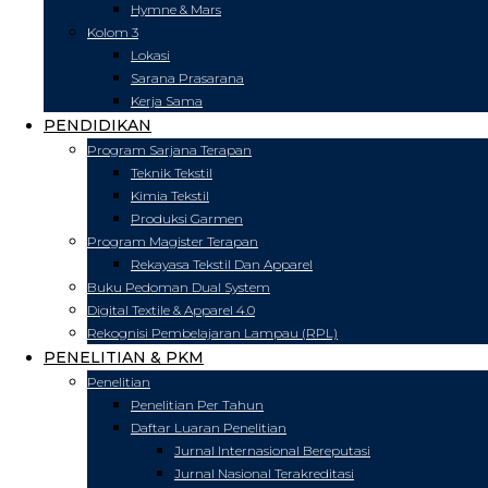
Hymne & Mars
Kolom 3
Lokasi
Sarana Prasarana
Kerja Sama
PENDIDIKAN
Program Sarjana Terapan
Teknik Tekstil
Kimia Tekstil
Produksi Garmen
Program Magister Terapan
Rekayasa Tekstil Dan Apparel
Buku Pedoman Dual System
Digital Textile & Apparel 4.0
Rekognisi Pembelajaran Lampau (RPL)
PENELITIAN & PKM
Penelitian
Penelitian Per Tahun
Daftar Luaran Penelitian
Jurnal Internasional Bereputasi
Jurnal Nasional Terakreditasi