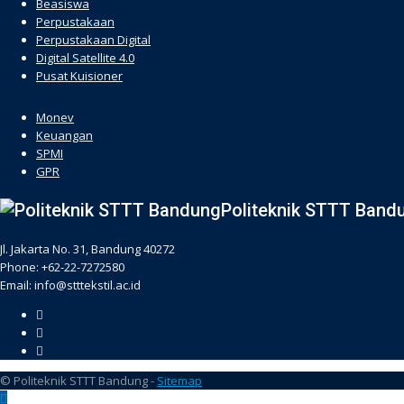
Beasiswa
Perpustakaan
Perpustakaan Digital
Digital Satellite 4.0
Pusat Kuisioner
hacklink
Monev
Keuangan
SPMI
GPR
Politeknik STTT Band
Jl. Jakarta No. 31, Bandung 40272
Phone: +62-22-7272580
Email: info@stttekstil.ac.id
© Politeknik STTT Bandung -
Sitemap