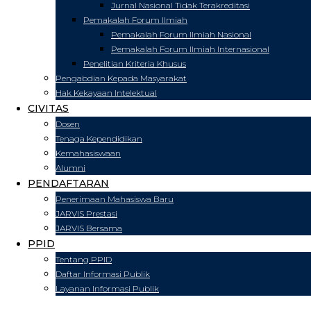
Jurnal Nasional Tidak Terakreditasi
Pemakalah Forum Ilmiah
Pemakalah Forum Ilmiah Nasional
Pemakalah Forum Ilmiah Internasional
Penelitian Kriteria Khusus
Pengabdian Kepada Masyarakat
Hak Kekayaan Intelektual
CIVITAS
Dosen
Tenaga Kependidikan
Kemahasiswaan
Alumni
PENDAFTARAN
Penerimaan Mahasiswa Baru
JARVIS Prestasi
JARVIS Bersama
PPID
Tentang PPID
Daftar Informasi Publik
Layanan Informasi Publik