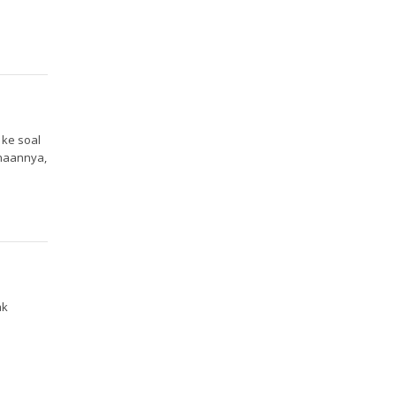
 ke soal
anaannya,
ak