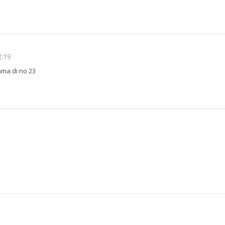
2:19
ama di no 23