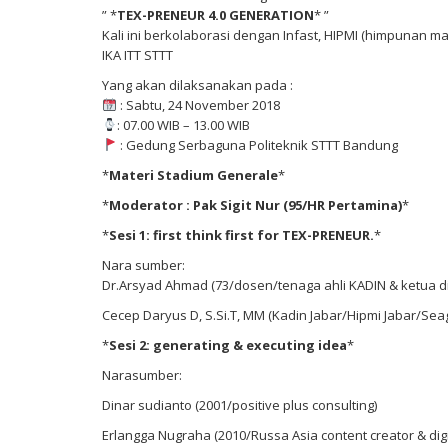
” *
TEX-PRENEUR 4.0 GENERATION
* ”
Kali ini berkolaborasi dengan Infast, HIPMI (himpunan 
IKA ITT STTT
Yang akan dilaksanakan pada :
: Sabtu, 24 November 2018
: 07.00 WIB – 13.00 WIB
: Gedung Serbaguna Politeknik STTT Bandung
*
Materi Stadium Generale
*
*
Moderator : Pak Sigit Nur (95/HR Pertamina)
*
*
Sesi 1: first think first for TEX-PRENEUR.
*
Nara sumber:
Dr.Arsyad Ahmad (73/dosen/tenaga ahli KADIN & ketua d
Cecep Daryus D, S.Si.T, MM (Kadin Jabar/Hipmi Jabar/Sea
*
Sesi 2: generating & executing idea
*
Narasumber:
Dinar sudianto (2001/positive plus consulting)
Erlangga Nugraha (2010/Russa Asia content creator & digi