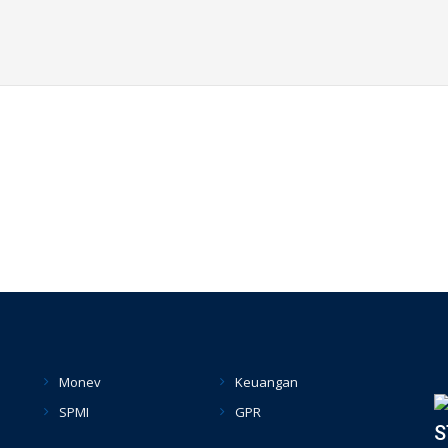
Monev
Keuangan
SPMI
GPR
S