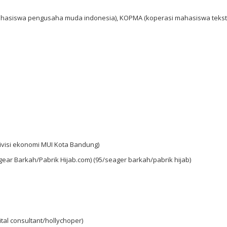
mahasiswa pengusaha muda indonesia), KOPMA (koperasi mahasiswa tekstil
ivisi ekonomi MUI Kota Bandung)
gear Barkah/Pabrik Hijab.com) (95/seager barkah/pabrik hijab)
tal consultant/hollychoper)