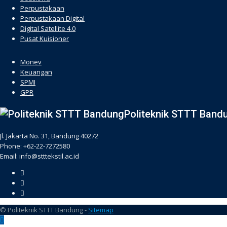
Perpustakaan
Perpustakaan Digital
Digital Satellite 4.0
Pusat Kuisioner
hacklink
Monev
Keuangan
SPMI
GPR
Politeknik STTT Band
Jl. Jakarta No. 31, Bandung 40272
Phone: +62-22-7272580
Email: info@stttekstil.ac.id
© Politeknik STTT Bandung -
Sitemap