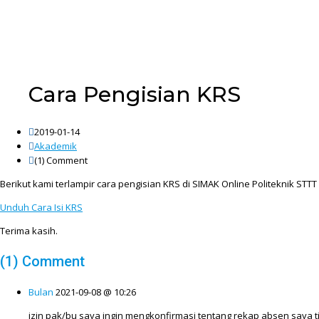
Cara Pengisian KRS
2019-01-14
Akademik
(1)
Comment
Berikut kami terlampir cara pengisian KRS di SIMAK Online Politeknik STT
Unduh Cara Isi KRS
Terima kasih.
(1) Comment
Bulan
2021-09-08 @ 10:26
izin pak/bu saya ingin mengkonfirmasi tentang rekap absen saya tid