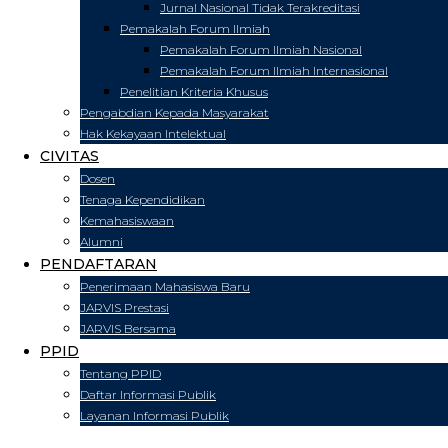
Jurnal Nasional Tidak Terakreditasi
Pemakalah Forum Ilmiah
Pemakalah Forum Ilmiah Nasional
Pemakalah Forum Ilmiah Internasional
Penelitian Kriteria Khusus
Pengabdian Kepada Masyarakat
Hak Kekayaan Intelektual
CIVITAS
Dosen
Tenaga Kependidikan
Kemahasiswaan
Alumni
PENDAFTARAN
Penerimaan Mahasiswa Baru
JARVIS Prestasi
JARVIS Bersama
PPID
Tentang PPID
Daftar Informasi Publik
Layanan Informasi Publik