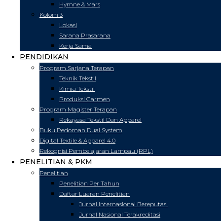
Hymne & Mars
Kolom 3
Lokasi
Sarana Prasarana
Kerja Sama
PENDIDIKAN
Program Sarjana Terapan
Teknik Tekstil
Kimia Tekstil
Produksi Garmen
Program Magister Terapan
Rekayasa Tekstil Dan Apparel
Buku Pedoman Dual System
Digital Textile & Apparel 4.0
Rekognisi Pembelajaran Lampau (RPL)
PENELITIAN & PKM
Penelitian
Penelitian Per Tahun
Daftar Luaran Penelitian
Jurnal Internasional Bereputasi
Jurnal Nasional Terakreditasi