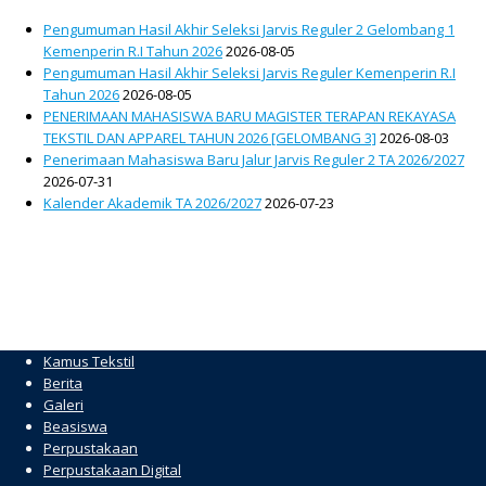
Pengumuman Hasil Akhir Seleksi Jarvis Reguler 2 Gelombang 1
Kemenperin R.I Tahun 2026
2026-08-05
Pengumuman Hasil Akhir Seleksi Jarvis Reguler Kemenperin R.I
Tahun 2026
2026-08-05
PENERIMAAN MAHASISWA BARU MAGISTER TERAPAN REKAYASA
TEKSTIL DAN APPAREL TAHUN 2026 [GELOMBANG 3]
2026-08-03
Penerimaan Mahasiswa Baru Jalur Jarvis Reguler 2 TA 2026/2027
2026-07-31
Kalender Akademik TA 2026/2027
2026-07-23
Kamus Tekstil
Berita
Galeri
Beasiswa
Perpustakaan
Perpustakaan Digital