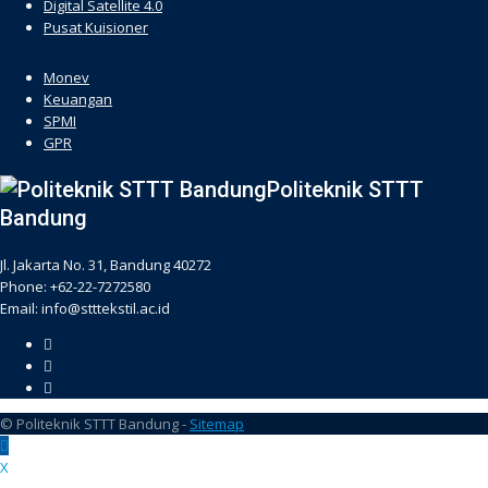
Digital Satellite 4.0
Pusat Kuisioner
hacklink
Monev
Keuangan
SPMI
GPR
Politeknik STTT
Bandung
Jl. Jakarta No. 31, Bandung 40272
Phone: +62-22-7272580
Email: info@stttekstil.ac.id
© Politeknik STTT Bandung -
Sitemap
X