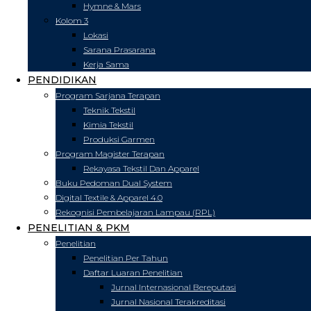
Hymne & Mars
Kolom 3
Lokasi
Sarana Prasarana
Kerja Sama
PENDIDIKAN
Program Sarjana Terapan
Teknik Tekstil
Kimia Tekstil
Produksi Garmen
Program Magister Terapan
Rekayasa Tekstil Dan Apparel
Buku Pedoman Dual System
Digital Textile & Apparel 4.0
Rekognisi Pembelajaran Lampau (RPL)
PENELITIAN & PKM
Penelitian
Penelitian Per Tahun
Daftar Luaran Penelitian
Jurnal Internasional Bereputasi
Jurnal Nasional Terakreditasi