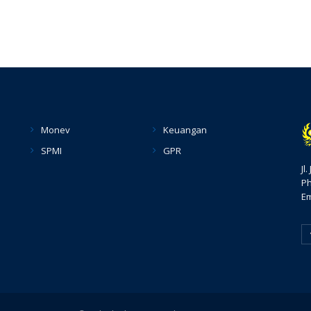
Monev
Keuangan
SPMI
GPR
Jl
Ph
Em