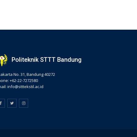
Politeknik STTT Bandung
. Jakarta No. 31, Bandung 40272
one: +62-22-7272580
ail: info@stttekstil.ac.id