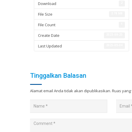
Download
2
File Size
2.78 MB
File Count
1
Create Date
2023-09-25
Last Updated
2025-09-04
Tinggalkan Balasan
Alamat email Anda tidak akan dipublikasikan.
Ruas yang 