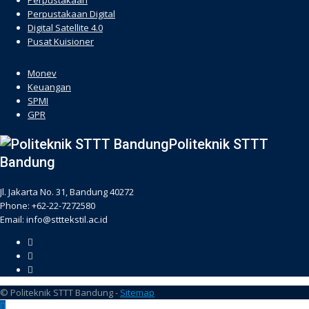
Perpustakaan
Perpustakaan Digital
Digital Satellite 4.0
Pusat Kuisioner
hacklink
Monev
Keuangan
SPMI
GPR
Politeknik STTT
Bandung
Jl. Jakarta No. 31, Bandung 40272
Phone: +62-22-7272580
Email: info@stttekstil.ac.id
© Politeknik STTT Bandung -
Sitemap