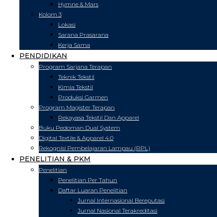
Hymne & Mars
Kolom 3
Lokasi
Sarana Prasarana
Kerja Sama
PENDIDIKAN
Program Sarjana Terapan
Teknik Tekstil
Kimia Tekstil
Produksi Garmen
Program Magister Terapan
Rekayasa Tekstil Dan Apparel
Buku Pedoman Dual System
Digital Textile & Apparel 4.0
Rekognisi Pembelajaran Lampau (RPL)
PENELITIAN & PKM
Penelitian
Penelitian Per Tahun
Daftar Luaran Penelitian
Jurnal Internasional Bereputasi
Jurnal Nasional Terakreditasi