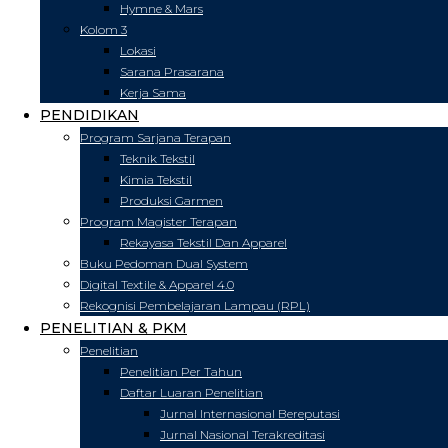
Hymne & Mars
Kolom 3
Lokasi
Sarana Prasarana
Kerja Sama
PENDIDIKAN
Program Sarjana Terapan
Teknik Tekstil
Kimia Tekstil
Produksi Garmen
Program Magister Terapan
Rekayasa Tekstil Dan Apparel
Buku Pedoman Dual System
Digital Textile & Apparel 4.0
Rekognisi Pembelajaran Lampau (RPL)
PENELITIAN & PKM
Penelitian
Penelitian Per Tahun
Daftar Luaran Penelitian
Jurnal Internasional Bereputasi
Jurnal Nasional Terakreditasi