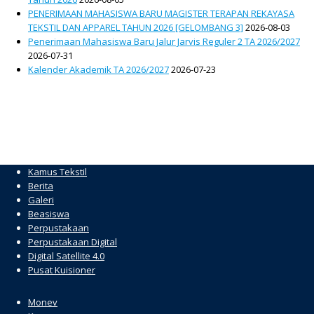
PENERIMAAN MAHASISWA BARU MAGISTER TERAPAN REKAYASA
TEKSTIL DAN APPAREL TAHUN 2026 [GELOMBANG 3]
2026-08-03
Penerimaan Mahasiswa Baru Jalur Jarvis Reguler 2 TA 2026/2027
2026-07-31
Kalender Akademik TA 2026/2027
2026-07-23
Kamus Tekstil
Berita
Galeri
Beasiswa
Perpustakaan
Perpustakaan Digital
Digital Satellite 4.0
Pusat Kuisioner
hacklink
Monev