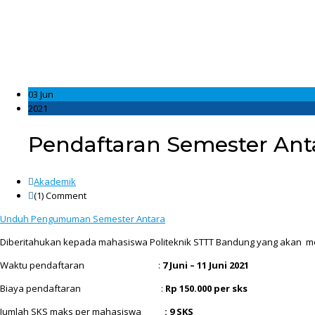
03 Jun
2021
Pendaftaran Semester Ant
Akademik
(1)
Comment
Unduh Pengumuman Semester Antara
Diberitahukan kepada mahasiswa Politeknik STTT Bandung yang akan meng
Waktu pendaftaran :
7 Juni – 11 Juni 2021
Biaya pendaftaran :
Rp 150.000 per sks
Jumlah SKS maks per mahasiswa
: 9 SKS