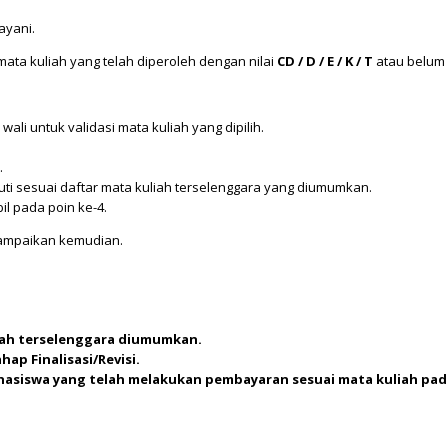
ayani.
ata kuliah yang telah diperoleh dengan nilai
CD / D / E / K / T
atau belum d
i untuk validasi mata kuliah yang dipilih.
.
uti sesuai daftar mata kuliah terselenggara yang diumumkan.
 pada poin ke-4.
sampaikan kemudian.
iah terselenggara diumumkan.
ap Finalisasi/Revisi.
siswa yang telah melakukan pembayaran sesuai mata kuliah pada t