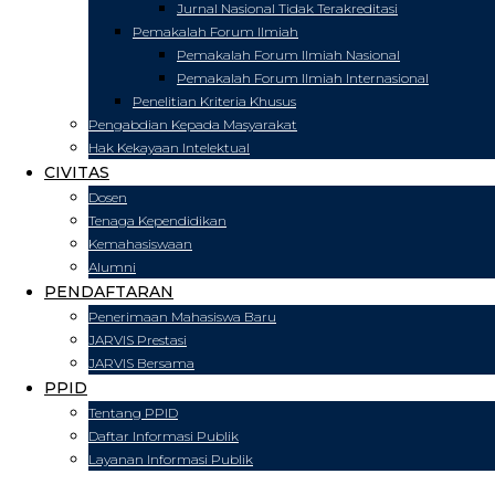
Jurnal Nasional Tidak Terakreditasi
Pemakalah Forum Ilmiah
Pemakalah Forum Ilmiah Nasional
Pemakalah Forum Ilmiah Internasional
Penelitian Kriteria Khusus
Pengabdian Kepada Masyarakat
Hak Kekayaan Intelektual
CIVITAS
Dosen
Tenaga Kependidikan
Kemahasiswaan
Alumni
PENDAFTARAN
Penerimaan Mahasiswa Baru
JARVIS Prestasi
JARVIS Bersama
PPID
Tentang PPID
Daftar Informasi Publik
Layanan Informasi Publik