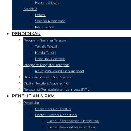
Hymne & Mars
Kolom 3
Lokasi
Sarana Prasarana
Kerja Sama
PENDIDIKAN
Program Sarjana Terapan
Teknik Tekstil
Kimia Tekstil
Produksi Garmen
Program Magister Terapan
Rekayasa Tekstil Dan Apparel
Buku Pedoman Dual System
Digital Textile & Apparel 4.0
Rekognisi Pembelajaran Lampau (RPL)
PENELITIAN & PKM
Penelitian
Penelitian Per Tahun
Daftar Luaran Penelitian
Jurnal Internasional Bereputasi
Jurnal Nasional Terakreditasi