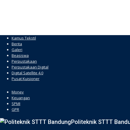
Kamus Tekstil
Berita
Galeri
Beasiswa
Perpustakaan
Perpustakaan Digital
Digital Satellite 4.0
Pusat Kuisioner
hacklink
Monev
Keuangan
SPMI
GPR
Politeknik STTT Band