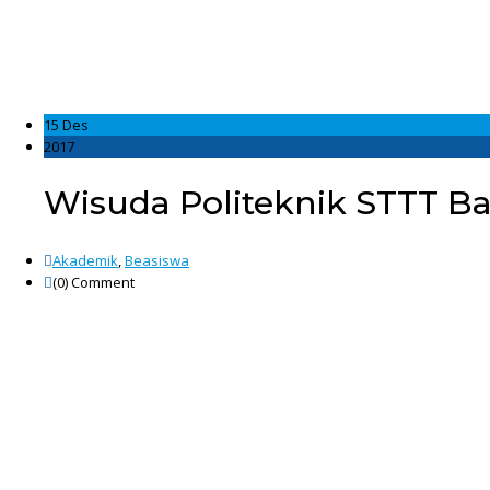
15 Des
2017
Wisuda Politeknik STTT 
Akademik
,
Beasiswa
(0)
Comment