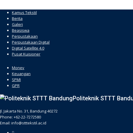
Kamus Tekstil
Berita
Galeri
Beasiswa
Perpustakaan
Perpustakaan Digital
Digital Satellite 4.0
Pusat Kuisioner
hacklink
Monev
Keuangan
SPMI
GPR
Politeknik STTT Band
Jl. Jakarta No. 31, Bandung 40272
Phone: +62-22-7272580
Email: info@stttekstil.ac.id