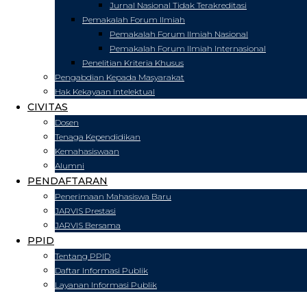
Jurnal Nasional Tidak Terakreditasi
Pemakalah Forum Ilmiah
Pemakalah Forum Ilmiah Nasional
Pemakalah Forum Ilmiah Internasional
Penelitian Kriteria Khusus
Pengabdian Kepada Masyarakat
Hak Kekayaan Intelektual
CIVITAS
Dosen
Tenaga Kependidikan
Kemahasiswaan
Alumni
PENDAFTARAN
Penerimaan Mahasiswa Baru
JARVIS Prestasi
JARVIS Bersama
PPID
Tentang PPID
Daftar Informasi Publik
Layanan Informasi Publik