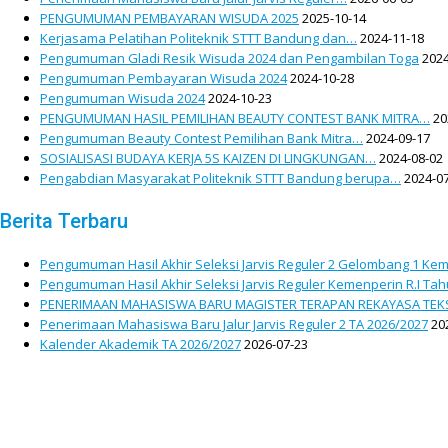
PENGUMUMAN PEMBAYARAN WISUDA 2025
2025-10-14
Kerjasama Pelatihan Politeknik STTT Bandung dan…
2024-11-18
Pengumuman Gladi Resik Wisuda 2024 dan Pengambilan Toga
2024
Pengumuman Pembayaran Wisuda 2024
2024-10-28
Pengumuman Wisuda 2024
2024-10-23
PENGUMUMAN HASIL PEMILIHAN BEAUTY CONTEST BANK MITRA…
20
Pengumuman Beauty Contest Pemilihan Bank Mitra…
2024-09-17
SOSIALISASI BUDAYA KERJA 5S KAIZEN DI LINGKUNGAN…
2024-08-02
Pengabdian Masyarakat Politeknik STTT Bandung berupa…
2024-07
Berita Terbaru
Pengumuman Hasil Akhir Seleksi Jarvis Reguler 2 Gelombang 1 Kem
Pengumuman Hasil Akhir Seleksi Jarvis Reguler Kemenperin R.I Ta
PENERIMAAN MAHASISWA BARU MAGISTER TERAPAN REKAYASA TEKS
Penerimaan Mahasiswa Baru Jalur Jarvis Reguler 2 TA 2026/2027
20
Kalender Akademik TA 2026/2027
2026-07-23