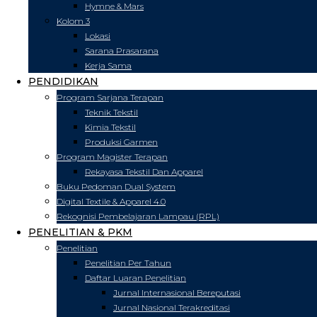
Hymne & Mars
Kolom 3
Lokasi
Sarana Prasarana
Kerja Sama
PENDIDIKAN
Program Sarjana Terapan
Teknik Tekstil
Kimia Tekstil
Produksi Garmen
Program Magister Terapan
Rekayasa Tekstil Dan Apparel
Buku Pedoman Dual System
Digital Textile & Apparel 4.0
Rekognisi Pembelajaran Lampau (RPL)
PENELITIAN & PKM
Penelitian
Penelitian Per Tahun
Daftar Luaran Penelitian
Jurnal Internasional Bereputasi
Jurnal Nasional Terakreditasi